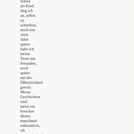
Schon
als Kind
fing ich
an, selbst
zu
schreiben,
doch erst
viele
Jahre
später
habe ich
meine
Texte mit
Freunden,
noch
später
mit der
Öffentlichkeit
geteilt.
Meine
Geschichten
sind
meist ein
bisschen
düster,
manchmal
unheimlich,
oft