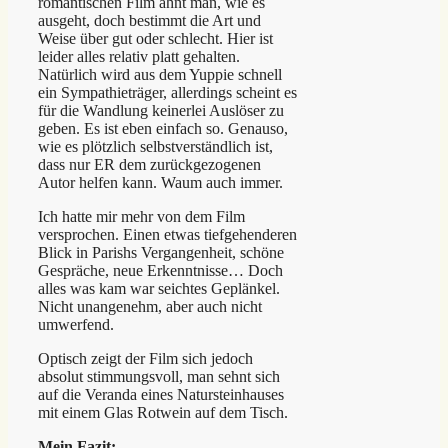
romantischen Film ahnt man, wie es
ausgeht, doch bestimmt die Art und
Weise über gut oder schlecht. Hier ist
leider alles relativ platt gehalten.
Natürlich wird aus dem Yuppie schnell
ein Sympathieträger, allerdings scheint es
für die Wandlung keinerlei Auslöser zu
geben. Es ist eben einfach so. Genauso,
wie es plötzlich selbstverständlich ist,
dass nur ER dem zurückgezogenen
Autor helfen kann. Waum auch immer.
Ich hatte mir mehr von dem Film
versprochen. Einen etwas tiefgehenderen
Blick in Parishs Vergangenheit, schöne
Gespräche, neue Erkenntnisse… Doch
alles was kam war seichtes Geplänkel.
Nicht unangenehm, aber auch nicht
umwerfend.
Optisch zeigt der Film sich jedoch
absolut stimmungsvoll, man sehnt sich
auf die Veranda eines Natursteinhauses
mit einem Glas Rotwein auf dem Tisch.
Mein Fazit: