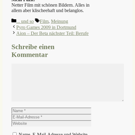
Netter Film mit schönen Bildern. Alles in
allem aber klischeehaft und belanglos.
Kategorien
Schlagwörter
... und so
Film
,
Meinung
Pyro Games 2009 in Dortmund
Aion – Der Beta nächster Teil: Berufe
Schreibe einen
Kommentar
Kommentar
Name
E-
Mail-
Website
Adresse
Name, E-Mail-Adresse und Website