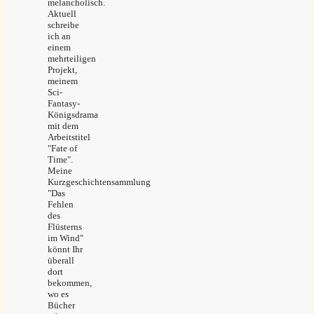
melancholisch.
Aktuell
schreibe
ich an
einem
mehrteiligen
Projekt,
meinem
Sci-
Fantasy-
Königsdrama
mit dem
Arbeitstitel
"Fate of
Time".
Meine
Kurzgeschichtensammlung
"Das
Fehlen
des
Flüsterns
im Wind"
könnt Ihr
überall
dort
bekommen,
wo es
Bücher