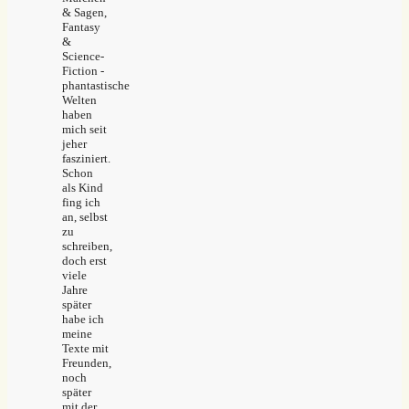
& Sagen,
Fantasy
&
Science-
Fiction -
phantastische
Welten
haben
mich seit
jeher
fasziniert.
Schon
als Kind
fing ich
an, selbst
zu
schreiben,
doch erst
viele
Jahre
später
habe ich
meine
Texte mit
Freunden,
noch
später
mit der