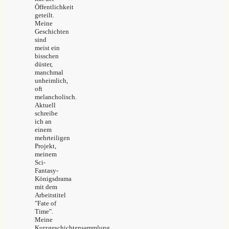
Öffentlichkeit
geteilt.
Meine
Geschichten
sind
meist ein
bisschen
düster,
manchmal
unheimlich,
oft
melancholisch.
Aktuell
schreibe
ich an
einem
mehrteiligen
Projekt,
meinem
Sci-
Fantasy-
Königsdrama
mit dem
Arbeitstitel
"Fate of
Time".
Meine
Kurzgeschichtensammlung