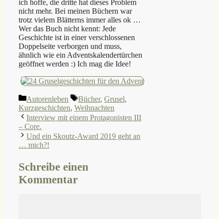
ich hoffe, die dritte hat dieses Problem
nicht mehr. Bei meinen Büchern war
trotz vielem Blätterns immer alles ok …
Wer das Buch nicht kennt: Jede
Geschichte ist in einer verschlossenen
Doppelseite verborgen und muss,
ähnlich wie ein Adventskalendertürchen
geöffnet werden :) Ich mag die Idee!
Kategorien
Schlagwörter
Autorenleben
Bücher
,
Grusel
,
Kurzgeschichten
,
Weihnachten
Interview mit einem Protagonisten III
– Core.
Und ein Skoutz-Award 2019 geht an
… mich?!
Schreibe einen
Kommentar
Kommentar