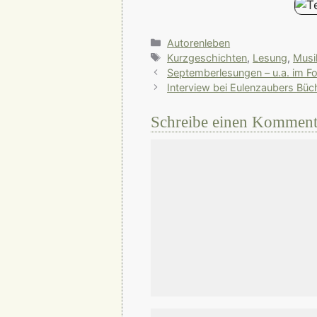
Kategorien
Autorenleben
Schlagwörter
Kurzgeschichten
,
Lesung
,
Musi
Septemberlesungen – u.a. im F
Interview bei Eulenzaubers Büc
Schreibe einen Komment
Kommentar
Name