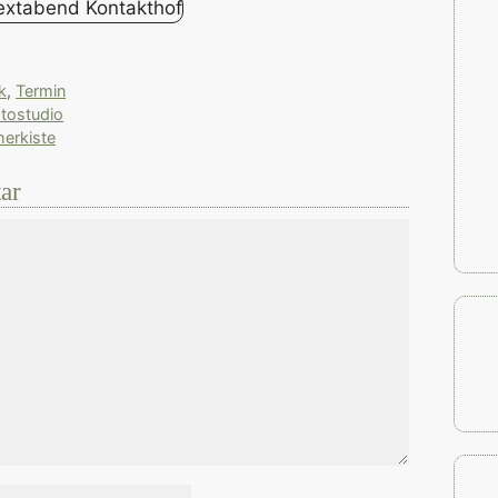
k
,
Termin
otostudio
herkiste
ar