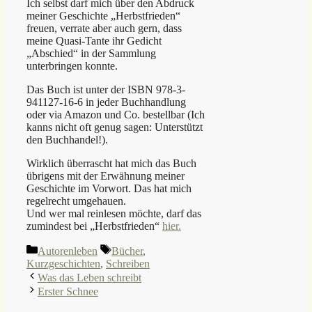
Ich selbst darf mich über den Abdruck
meiner Geschichte „Herbstfrieden“
freuen, verrate aber auch gern, dass
meine Quasi-Tante ihr Gedicht
„Abschied“ in der Sammlung
unterbringen konnte.
Das Buch ist unter der ISBN 978-3-
941127-16-6 in jeder Buchhandlung
oder via Amazon und Co. bestellbar (Ich
kanns nicht oft genug sagen: Unterstützt
den Buchhandel!).
Wirklich überrascht hat mich das Buch
übrigens mit der Erwähnung meiner
Geschichte im Vorwort. Das hat mich
regelrecht umgehauen.
Und wer mal reinlesen möchte, darf das
zumindest bei „Herbstfrieden“
hier.
Kategorien
Schlagwörter
Autorenleben
Bücher
,
Kurzgeschichten
,
Schreiben
Was das Leben schreibt
Erster Schnee