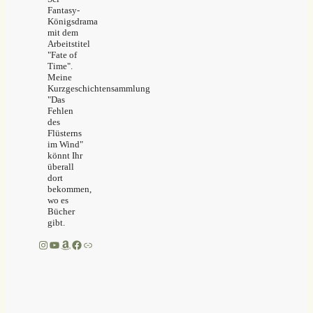
Fantasy-
Königsdrama
mit dem
Arbeitstitel
"Fate of
Time".
Meine
Kurzgeschichtensammlung
"Das
Fehlen
des
Flüsterns
im Wind"
könnt Ihr
überall
dort
bekommen,
wo es
Bücher
gibt.
Instagram
YouTube
Amazon
Facebook
Link