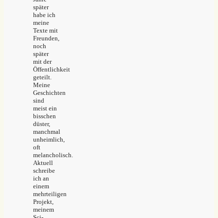
später
habe ich
meine
Texte mit
Freunden,
noch
später
mit der
Öffentlichkeit
geteilt.
Meine
Geschichten
sind
meist ein
bisschen
düster,
manchmal
unheimlich,
oft
melancholisch.
Aktuell
schreibe
ich an
einem
mehrteiligen
Projekt,
meinem
Sci-