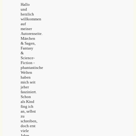
Hallo
und
herzlich
willkommen
auf
meiner
Autorenseite.
Märchen
& Sagen,
Fantasy
&
Science-
Fiction -
phantastische
Welten
haben
mich seit
jeher
fasziniert.
Schon
als Kind
fing ich
an, selbst
zu
schreiben,
doch erst
viele
Jahre