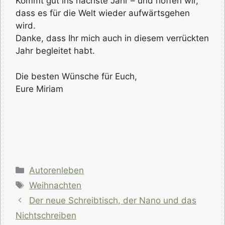
Kommt gut ins nächste Jahr – und hoffen wir,
dass es für die Welt wieder aufwärtsgehen
wird.
Danke, dass Ihr mich auch in diesem verrückten
Jahr begleitet habt.
Die besten Wünsche für Euch,
Eure Miriam
.
.
.
Kategorien
Autorenleben
Schlagwörter
Weihnachten
Der neue Schreibtisch, der Nano und das
Nichtschreiben