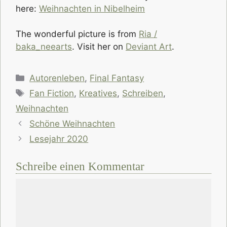
here:
Weihnachten in Nibelheim
The wonderful picture is from
Ria /
baka_neearts
. Visit her on
Deviant Art
.
Kategorien
Autorenleben
,
Final Fantasy
Schlagwörter
Fan Fiction
,
Kreatives
,
Schreiben
,
Weihnachten
Schöne Weihnachten
Lesejahr 2020
Schreibe einen Kommentar
Kommentar