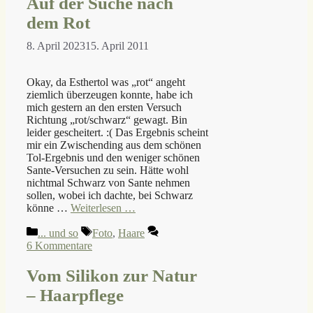
Auf der Suche nach
dem Rot
8. April 2023
15. April 2011
Okay, da Esthertol was „rot“ angeht
ziemlich überzeugen konnte, habe ich
mich gestern an den ersten Versuch
Richtung „rot/schwarz“ gewagt. Bin
leider gescheitert. :( Das Ergebnis scheint
mir ein Zwischending aus dem schönen
Tol-Ergebnis und den weniger schönen
Sante-Versuchen zu sein. Hätte wohl
nichtmal Schwarz von Sante nehmen
sollen, wobei ich dachte, bei Schwarz
könne …
Weiterlesen …
Kategorien
Schlagwörter
... und so
Foto
,
Haare
6 Kommentare
Vom Silikon zur Natur
– Haarpflege