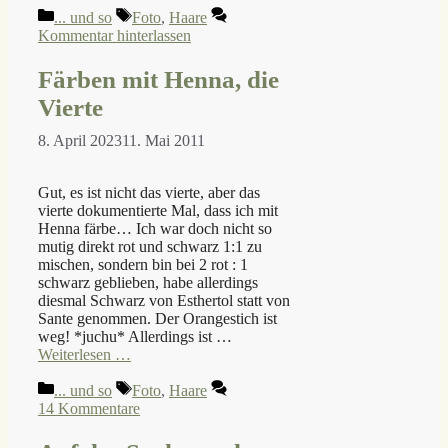
Kategorien
Schlagwörter
... und so
Foto
,
Haare
Kommentar hinterlassen
Färben mit Henna, die
Vierte
8. April 2023
11. Mai 2011
Gut, es ist nicht das vierte, aber das
vierte dokumentierte Mal, dass ich mit
Henna färbe… Ich war doch nicht so
mutig direkt rot und schwarz 1:1 zu
mischen, sondern bin bei 2 rot : 1
schwarz geblieben, habe allerdings
diesmal Schwarz von Esthertol statt von
Sante genommen. Der Orangestich ist
weg! *juchu* Allerdings ist …
Weiterlesen …
Kategorien
Schlagwörter
... und so
Foto
,
Haare
14 Kommentare