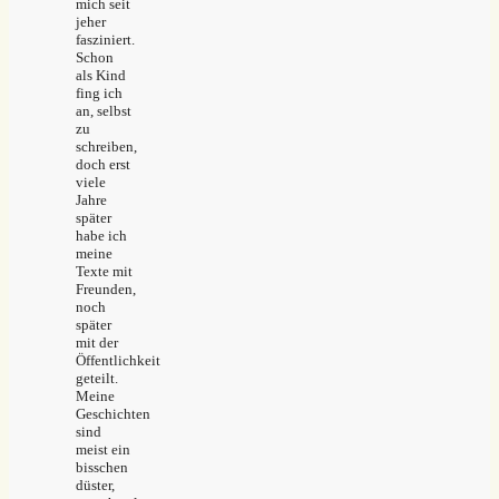
mich seit
jeher
fasziniert.
Schon
als Kind
fing ich
an, selbst
zu
schreiben,
doch erst
viele
Jahre
später
habe ich
meine
Texte mit
Freunden,
noch
später
mit der
Öffentlichkeit
geteilt.
Meine
Geschichten
sind
meist ein
bisschen
düster,