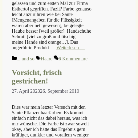
gelassen und zum ersten Mal zur Firma
Esthertol gegriffen. Fazit? Farbe genauso
leicht anzurühren wie bei Sante
[Mengenangaben für die Flüssigkeit
wären aber nett gewesen], beigelegte
Haube besser [weil größer], Handschuhe
Schrott [viel zu groß und fitschig –
meine Hände sind orange…]. Das
angerührte Produkt …
Weiterlesen …
Kategorien
Schlagwörter
... und so
Haare
6 Kommentare
Vorsicht, frisch
gestrichen!
27. April 2023
26. September 2010
Dies war mein letzter Versuch mit den
Sante Pflanzenhaarfarben. Es kommt
einfach nicht das dabei heraus, was ich
mir wünsche. Die Farbe ist zwar soweit
okay, aber ich hätte das Ergebnis gern
kräftiger, dunkler und vorallem weniger