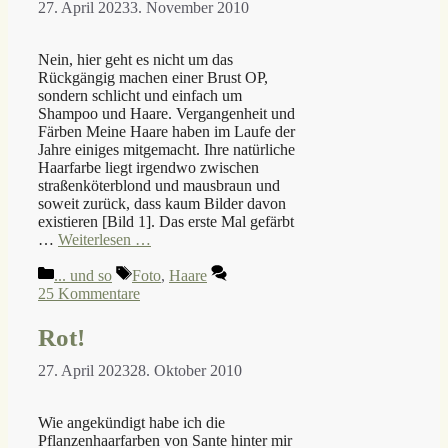
27. April 2023
3. November 2010
Nein, hier geht es nicht um das
Rückgängig machen einer Brust OP,
sondern schlicht und einfach um
Shampoo und Haare. Vergangenheit und
Färben Meine Haare haben im Laufe der
Jahre einiges mitgemacht. Ihre natürliche
Haarfarbe liegt irgendwo zwischen
straßenköterblond und mausbraun und
soweit zurück, dass kaum Bilder davon
existieren [Bild 1]. Das erste Mal gefärbt
…
Weiterlesen …
Kategorien
Schlagwörter
... und so
Foto
,
Haare
25 Kommentare
Rot!
27. April 2023
28. Oktober 2010
Wie angekündigt habe ich die
Pflanzenhaarfarben von Sante hinter mir