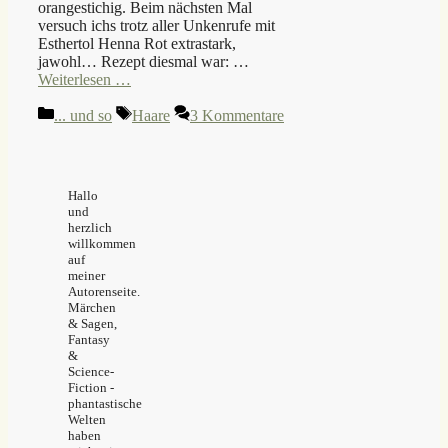
orangestichig. Beim nächsten Mal
versuch ichs trotz aller Unkenrufe mit
Esthertol Henna Rot extrastark,
jawohl… Rezept diesmal war: …
Weiterlesen …
Kategorien
Schlagwörter
... und so
Haare
3 Kommentare
Hallo
und
herzlich
willkommen
auf
meiner
Autorenseite.
Märchen
& Sagen,
Fantasy
&
Science-
Fiction -
phantastische
Welten
haben