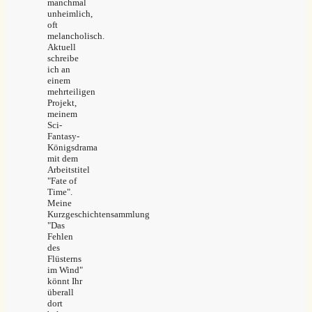
manchmal
unheimlich,
oft
melancholisch.
Aktuell
schreibe
ich an
einem
mehrteiligen
Projekt,
meinem
Sci-
Fantasy-
Königsdrama
mit dem
Arbeitstitel
"Fate of
Time".
Meine
Kurzgeschichtensammlung
"Das
Fehlen
des
Flüsterns
im Wind"
könnt Ihr
überall
dort