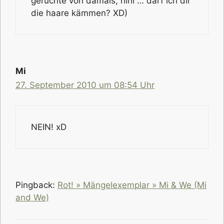
gerüchte von damals, hihi … darf ich dir
die haare kämmen? XD)
Mi
27. September 2010 um 08:54 Uhr
NEIN! xD
Pingback:
Rot! » Mängelexemplar » Mi & We (Mi
and We)