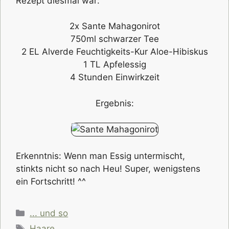
Rezept diesmal war:
2x Sante Mahagonirot
750ml schwarzer Tee
2 EL Alverde Feuchtigkeits-Kur Aloe-Hibiskus
1 TL Apfelessig
4 Stunden Einwirkzeit
Ergebnis:
Erkenntnis: Wenn man Essig untermischt,
stinkts nicht so nach Heu! Super, wenigstens
ein Fortschritt! ^^
Kategorien
... und so
Schlagwörter
Haare