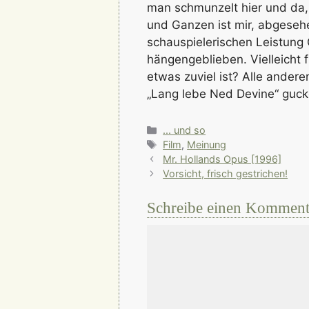
man schmunzelt hier und da,
und Ganzen ist mir, abgeseh
schauspielerischen Leistung 
hängengeblieben. Vielleicht 
etwas zuviel ist? Alle andere
„Lang lebe Ned Devine“ guck
Kategorien
... und so
Schlagwörter
Film
,
Meinung
Mr. Hollands Opus [1996]
Vorsicht, frisch gestrichen!
Schreibe einen Komment
Kommentar