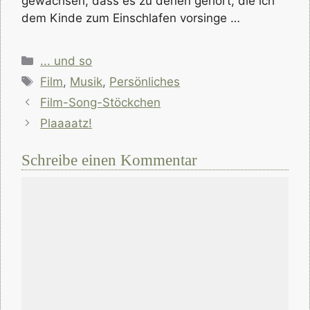
gewachsen, dass es zu denen gehört, die ich
dem Kinde zum Einschlafen vorsinge …
Kategorien
... und so
Schlagwörter
Film
,
Musik
,
Persönliches
Film-Song-Stöckchen
Plaaaatz!
Schreibe einen Kommentar
Kommentar