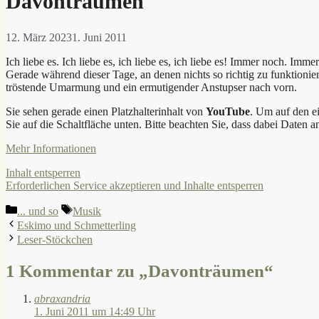
Davonträumen
12. März 2023
1. Juni 2011
Ich liebe es. Ich liebe es, ich liebe es, ich liebe es! Immer noch. Imm
Gerade während dieser Tage, an denen nichts so richtig zu funktionier
tröstende Umarmung und ein ermutigender Anstupser nach vorn.
Sie sehen gerade einen Platzhalterinhalt von
YouTube
. Um auf den ei
Sie auf die Schaltfläche unten. Bitte beachten Sie, dass dabei Daten 
Mehr Informationen
Inhalt entsperren
Erforderlichen Service akzeptieren und Inhalte entsperren
Kategorien
Schlagwörter
... und so
Musik
Eskimo und Schmetterling
Leser-Stöckchen
1 Kommentar zu „Davonträumen“
abraxandria
1. Juni 2011 um 14:49 Uhr