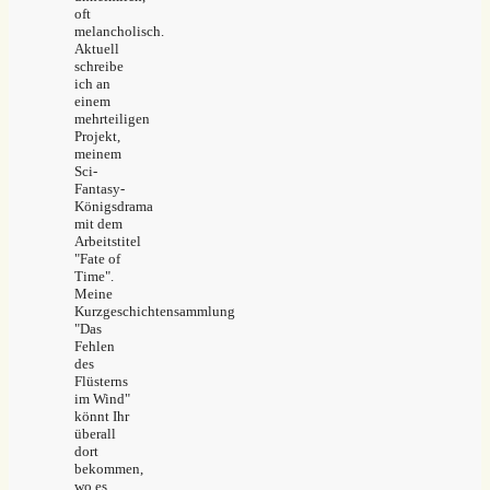
oft
melancholisch.
Aktuell
schreibe
ich an
einem
mehrteiligen
Projekt,
meinem
Sci-
Fantasy-
Königsdrama
mit dem
Arbeitstitel
"Fate of
Time".
Meine
Kurzgeschichtensammlung
"Das
Fehlen
des
Flüsterns
im Wind"
könnt Ihr
überall
dort
bekommen,
wo es