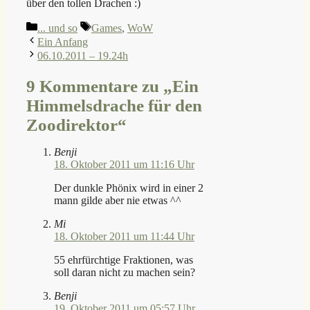
über den tollen Drachen :)
Kategorien
Schlagwörter
... und so
Games
,
WoW
Ein Anfang
06.10.2011 – 19.24h
9 Kommentare zu „Ein
Himmelsdrache für den
Zoodirektor“
Benji
18. Oktober 2011 um 11:16 Uhr
Der dunkle Phönix wird in einer 2
mann gilde aber nie etwas ^^
Mi
18. Oktober 2011 um 11:44 Uhr
55 ehrfürchtige Fraktionen, was
soll daran nicht zu machen sein?
Benji
19. Oktober 2011 um 05:57 Uhr