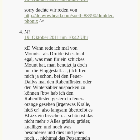
sorry dachte wir reden von
http://de.wowhead.com/spell=88990/dunkler-
phonix
^^
Mi
19. Oktober 2011 um 10:42 Uhr
xD Wann rede ich mal von
Mounts.. als Druide ist es total
egal, was man für ein schickes
Mount hat, man benutzt ja doch
nur die Fluggestalt… ;) Ich freu
mich ja schon, bei den Feuer-
Dailys mal den Rabenfürsten oder
den Wintersäbler auspacken zu
können [btw hab ich den
Rabenfürsten gestern in feuer-
orange gesehen [irgenwas Kralle,
hieß er], also langsam übertreibt es
BLizz ein bisschen… schön ist das
nicht mehr :/ Alles größer, größer,
knalliger, und noch was
besonderes und dies und jenes
noch… nichtmal das Petsammeln