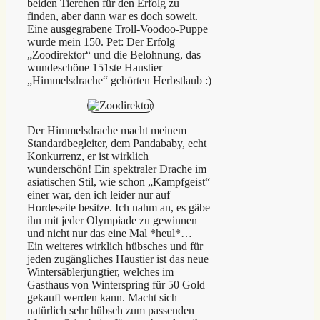
beiden Tierchen für den Erfolg zu
finden, aber dann war es doch soweit.
Eine ausgegrabene Troll-Voodoo-Puppe
wurde mein 150. Pet: Der Erfolg
„Zoodirektor“ und die Belohnung, das
wundeschöne 151ste Haustier
„Himmelsdrache“ gehörten Herbstlaub :)
Der Himmelsdrache macht meinem
Standardbegleiter, dem Pandababy, echt
Konkurrenz, er ist wirklich
wunderschön! Ein spektraler Drache im
asiatischen Stil, wie schon „Kampfgeist“
einer war, den ich leider nur auf
Hordeseite besitze. Ich nahm an, es gäbe
ihn mit jeder Olympiade zu gewinnen
und nicht nur das eine Mal *heul*…
Ein weiteres wirklich hübsches und für
jeden zugängliches Haustier ist das neue
Wintersäblerjungtier, welches im
Gasthaus von Winterspring für 50 Gold
gekauft werden kann. Macht sich
natürlich sehr hübsch zum passenden