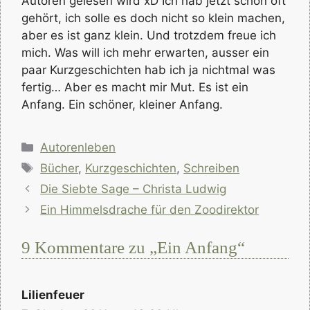
Autoren gelesen wird xD Ich hab jetzt schon oft
gehört, ich solle es doch nicht so klein machen,
aber es ist ganz klein. Und trotzdem freue ich
mich. Was will ich mehr erwarten, ausser ein
paar Kurzgeschichten hab ich ja nichtmal was
fertig… Aber es macht mir Mut. Es ist ein
Anfang. Ein schöner, kleiner Anfang.
Kategorien
Autorenleben
Schlagwörter
Bücher
,
Kurzgeschichten
,
Schreiben
Die Siebte Sage – Christa Ludwig
Ein Himmelsdrache für den Zoodirektor
9 Kommentare zu „Ein Anfang“
Lilienfeuer