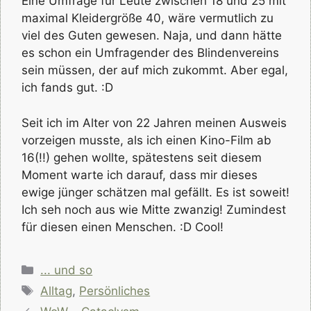
Eine Umfrage für Leute zwischen 18 und 25 mit
maximal Kleidergröße 40, wäre vermutlich zu
viel des Guten gewesen. Naja, und dann hätte
es schon ein Umfragender des Blindenvereins
sein müssen, der auf mich zukommt. Aber egal,
ich fands gut. :D
Seit ich im Alter von 22 Jahren meinen Ausweis
vorzeigen musste, als ich einen Kino-Film ab
16(!!) gehen wollte, spätestens seit diesem
Moment warte ich darauf, dass mir dieses
ewige jünger schätzen mal gefällt. Es ist soweit!
Ich seh noch aus wie Mitte zwanzig! Zumindest
für diesen einen Menschen. :D Cool!
Kategorien
... und so
Schlagwörter
Alltag
,
Persönliches