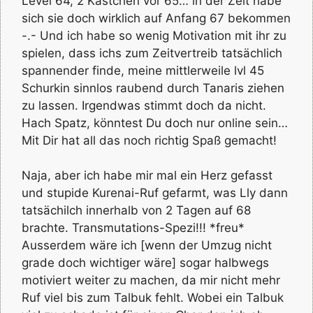
Level 64, 2 Kästchen vor 65… in der Zeit habe
sich sie doch wirklich auf Anfang 67 bekommen
-.- Und ich habe so wenig Motivation mit ihr zu
spielen, dass ichs zum Zeitvertreib tatsächlich
spannender finde, meine mittlerweile lvl 45
Schurkin sinnlos raubend durch Tanaris ziehen
zu lassen. Irgendwas stimmt doch da nicht.
Hach Spatz, könntest Du doch nur online sein…
Mit Dir hat all das noch richtig Spaß gemacht!
Naja, aber ich habe mir mal ein Herz gefasst
und stupide Kurenai-Ruf gefarmt, was Lly dann
tatsächilch innerhalb von 2 Tagen auf 68
brachte. Transmutations-Spezi!!! *freu*
Ausserdem wäre ich [wenn der Umzug nicht
grade doch wichtiger wäre] sogar halbwegs
motiviert weiter zu machen, da mir nicht mehr
Ruf viel bis zum Talbuk fehlt. Wobei ein Talbuk