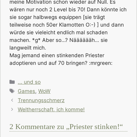
meine Motivation schon wieder auf Null. Es
wären nur noch 2 Level bis 70! Dann könnte ich
sie sogar halbwegs equippen [sie trägt
teilweise noch 50er Klamotten O:-) ] und dann
würde sie vieleicht endlich mal schaden
machen. *g* Aber so…? Nääääääh… sie
langweilt mich.
Mag jemand einen stinkenden Priester
adoptieren und auf 70 bringen? :mrgreen:
Kategorien
... und so
Schlagwörter
Games
,
WoW
Trennungsschmerz
Weltherrschaft, ich komme!
2 Kommentare zu „Priester stinken!“