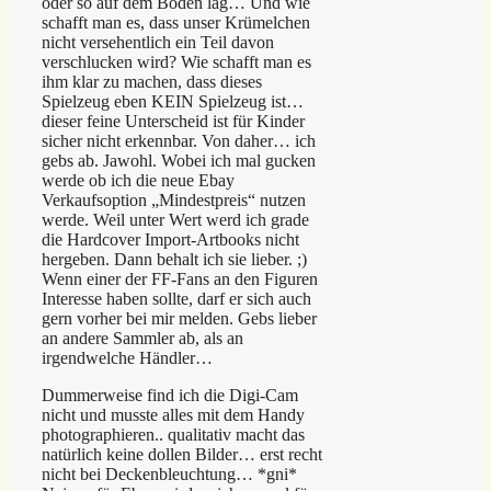
oder so auf dem Boden lag… Und wie
schafft man es, dass unser Krümelchen
nicht versehentlich ein Teil davon
verschlucken wird? Wie schafft man es
ihm klar zu machen, dass dieses
Spielzeug eben KEIN Spielzeug ist…
dieser feine Unterscheid ist für Kinder
sicher nicht erkennbar. Von daher… ich
gebs ab. Jawohl. Wobei ich mal gucken
werde ob ich die neue Ebay
Verkaufsoption „Mindestpreis“ nutzen
werde. Weil unter Wert werd ich grade
die Hardcover Import-Artbooks nicht
hergeben. Dann behalt ich sie lieber. ;)
Wenn einer der FF-Fans an den Figuren
Interesse haben sollte, darf er sich auch
gern vorher bei mir melden. Gebs lieber
an andere Sammler ab, als an
irgendwelche Händler…
Dummerweise find ich die Digi-Cam
nicht und musste alles mit dem Handy
photographieren.. qualitativ macht das
natürlich keine dollen Bilder… erst recht
nicht bei Deckenbleuchtung… *gni*