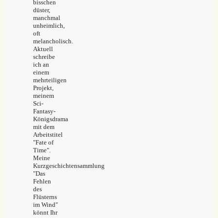
bisschen
düster,
manchmal
unheimlich,
oft
melancholisch.
Aktuell
schreibe
ich an
einem
mehrteiligen
Projekt,
meinem
Sci-
Fantasy-
Königsdrama
mit dem
Arbeitstitel
"Fate of
Time".
Meine
Kurzgeschichtensammlung
"Das
Fehlen
des
Flüsterns
im Wind"
könnt Ihr