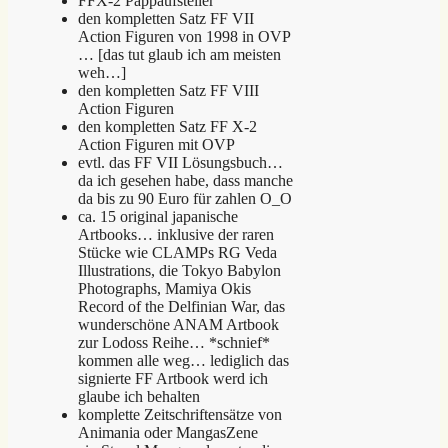
FFX-2 Pappaufsteller
den kompletten Satz FF VII
Action Figuren von 1998 in OVP
… [das tut glaub ich am meisten
weh…]
den kompletten Satz FF VIII
Action Figuren
den kompletten Satz FF X-2
Action Figuren mit OVP
evtl. das FF VII Lösungsbuch…
da ich gesehen habe, dass manche
da bis zu 90 Euro für zahlen O_O
ca. 15 original japanische
Artbooks… inklusive der raren
Stücke wie CLAMPs RG Veda
Illustrations, die Tokyo Babylon
Photographs, Mamiya Okis
Record of the Delfinian War, das
wunderschöne ANAM Artbook
zur Lodoss Reihe… *schnief*
kommen alle weg… lediglich das
signierte FF Artbook werd ich
glaube ich behalten
komplette Zeitschriftensätze von
Animania oder MangasZene