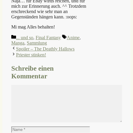
Naja… für Ebay wirds reichen, und für
mich zur Erinnerung auch. ^^ Trotzdem
erschreckend wie sehr man an
Gegenständen hängen kann. :oops:
Mi mag Alles behalten!
Kategorien
Schlagwörter
... und so
,
Final Fantasy
Anime
,
Manga
,
Sammlung
Spoiler – The Deathly Hallows
Priester stinken!
Schreibe einen
Kommentar
Kommentar
Name