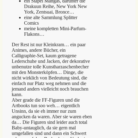
ein Stapel Mangas, darunter die
Drakuun Reihe, New York New
York, Zentsuai, Bronce…
eine alte Sammlung Splitter
Comics
meine kompletten Mini-Parfum-
Flakons…
Der Rest ist nur Kleinkram… ein paar
Animes, andere Bücher, ein
Calligraphie-Set, kaum getragene
Lederschuhe und Jacken, der dekorative
unbenutze tolle Kunstharzaschenbecher
mit den Monsterköpfen… Dinge, die
nicht wirklich von Bedeutung sind, die
einfach nur Platz weg nehmen und die
jemand anders vielleicht noch brauchen
kann.
Aber grade die FF-Figuren und die
Artbooks tun soo weh… eigentlich
Unsinn, da sie eh immer nur zum
angucken da waren. Aber sie waren eben
da… Die Figuren sind leider auch total
Baby-untauglich, da sie gern mal
umgefallen sind und dann ein Schwert