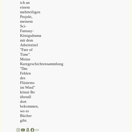
ich an
einem
mehrteiligen
Projekt,
meinem
Sci-
Fantasy-
Königsdrama
mit dem
Arbeitstitel
"Fate of
Time".
Meine
Kurzgeschichtensammlung
"Das
Fehlen
des
Flüsterns
im Wind"
könnt Ihr
überall
dort
bekommen,
wo es
Bücher
gibt.
Instagram
YouTube
Amazon
Facebook
Link