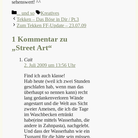
sehenswert! ^^
Kategorien
Schlagwörter
... und so
Kreatives
Tekken – Das Böse in Dir / Pt.3
Zum Tekken FF-Update – 23.07.09
1 Kommentar zu
„Street Art“
Cait
2. Juli 2009 um 13:56 Uhr
Find ich auch klasse!
Hab heute (weil ich zwei Stunden
geschlafen hab, wenn man das
überhaupt so nennen kann) recht
lang gedankenverloren Wände
angestarrt und die Welt aus Sicht
zweier Ameisen, die ich die Tage
im Waschbecken ertränkt
habe(eine mittels Wasserhahn, die
andere in Zahnpasta), nachgelebt.
Und dass der Wasserhahn wie ein
Tsunami für die hätte sein müssen.