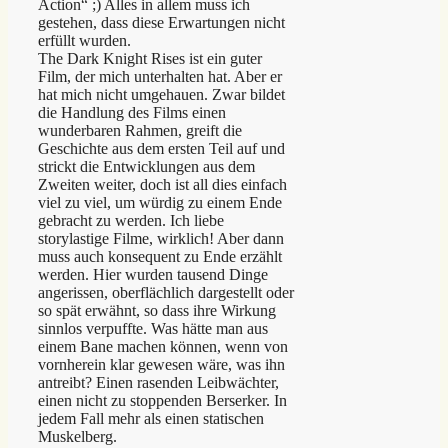
Action“ ;) Alles in allem muss ich
gestehen, dass diese Erwartungen nicht
erfüllt wurden.
The Dark Knight Rises ist ein guter
Film, der mich unterhalten hat. Aber er
hat mich nicht umgehauen. Zwar bildet
die Handlung des Films einen
wunderbaren Rahmen, greift die
Geschichte aus dem ersten Teil auf und
strickt die Entwicklungen aus dem
Zweiten weiter, doch ist all dies einfach
viel zu viel, um würdig zu einem Ende
gebracht zu werden. Ich liebe
storylastige Filme, wirklich! Aber dann
muss auch konsequent zu Ende erzählt
werden. Hier wurden tausend Dinge
angerissen, oberflächlich dargestellt oder
so spät erwähnt, so dass ihre Wirkung
sinnlos verpuffte. Was hätte man aus
einem Bane machen können, wenn von
vornherein klar gewesen wäre, was ihn
antreibt? Einen rasenden Leibwächter,
einen nicht zu stoppenden Berserker. In
jedem Fall mehr als einen statischen
Muskelberg.