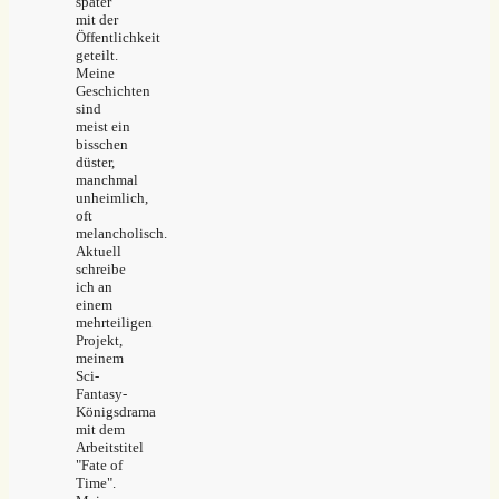
später
mit der
Öffentlichkeit
geteilt.
Meine
Geschichten
sind
meist ein
bisschen
düster,
manchmal
unheimlich,
oft
melancholisch.
Aktuell
schreibe
ich an
einem
mehrteiligen
Projekt,
meinem
Sci-
Fantasy-
Königsdrama
mit dem
Arbeitstitel
"Fate of
Time".