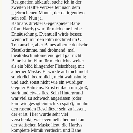
Resignation abkaufe, suche ich in der
zweiten Hälfte verzweifelt nach dem
„gebrochenen Mann“, der da irgendwo
sein soll. Nun ja.
Batmans direkter Gegenspieler Bane
(Tom Hardy) war für mich eine herbe
Enttäuschung. Eventuell wirds besser,
wenn ich mir den Film nochmal im O-
Ton ansehe, aber Banes alberne deutsche
Plastikstimme, mal dröhnend, mal
theatralisch intonierend geht gar nicht.
Bane ist im Film für mich nichts weiter
als ein blöd klingender Fleischberg mit
alberner Maske. Er wirkte auf mich nicht
sonderlich bedrohlich, nicht wahnsinnig
und auch sonst nicht wie ein würdiger
Gegner Batmans. Er ist einfach nur groß,
stark und etwas fies. Sein Hintergrund
war viel zu schwach angerissen (oder
kam wie gesagt einfach zu spät?), um ihn
den rasenden Beschützer sein zu lassen,
der er ist. Hier wurde sehr viel
verschenkt, was eventuell aber auch an
der statischen Maske liegt, die Hardys
komplette Mimik verdeckt, und Bane