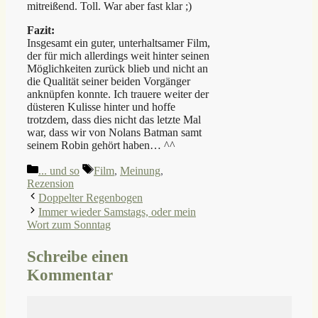
mitreißend. Toll. War aber fast klar ;)
Fazit:
Insgesamt ein guter, unterhaltsamer Film,
der für mich allerdings weit hinter seinen
Möglichkeiten zurück blieb und nicht an
die Qualität seiner beiden Vorgänger
anknüpfen konnte. Ich trauere weiter der
düsteren Kulisse hinter und hoffe
trotzdem, dass dies nicht das letzte Mal
war, dass wir von Nolans Batman samt
seinem Robin gehört haben… ^^
Kategorien
Schlagwörter
... und so
Film
,
Meinung
,
Rezension
Doppelter Regenbogen
Immer wieder Samstags, oder mein
Wort zum Sonntag
Schreibe einen
Kommentar
Kommentar