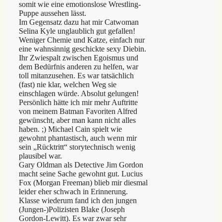
somit wie eine emotionslose Wrestling-
Puppe aussehen lässt.
Im Gegensatz dazu hat mir Catwoman
Selina Kyle unglaublich gut gefallen!
Weniger Chemie und Katze, einfach nur
eine wahnsinnig geschickte sexy Diebin.
Ihr Zwiespalt zwischen Egoismus und
dem Bedürfnis anderen zu helfen, war
toll mitanzusehen. Es war tatsächlich
(fast) nie klar, welchen Weg sie
einschlagen würde. Absolut gelungen!
Persönlich hätte ich mir mehr Auftritte
von meinem Batman Favoriten Alfred
gewünscht, aber man kann nicht alles
haben. ;) Michael Cain spielt wie
gewohnt phantastisch, auch wenn mir
sein „Rücktritt“ storytechnisch wenig
plausibel war.
Gary Oldman als Detective Jim Gordon
macht seine Sache gewohnt gut. Lucius
Fox (Morgan Freeman) blieb mir diesmal
leider eher schwach in Erinnerung.
Klasse wiederum fand ich den jungen
(Jungen-)Polizisten Blake (Joseph
Gordon-Lewitt). Es war zwar sehr