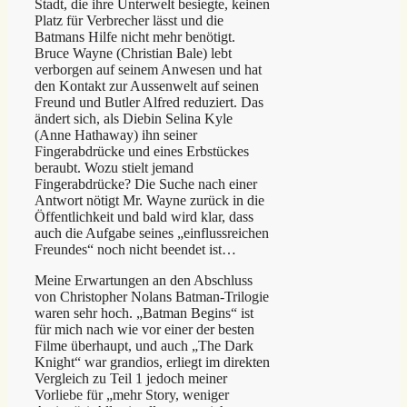
Stadt, die ihre Unterwelt besiegte, keinen
Platz für Verbrecher lässt und die
Batmans Hilfe nicht mehr benötigt.
Bruce Wayne (Christian Bale) lebt
verborgen auf seinem Anwesen und hat
den Kontakt zur Aussenwelt auf seinen
Freund und Butler Alfred reduziert. Das
ändert sich, als Diebin Selina Kyle
(Anne Hathaway) ihn seiner
Fingerabdrücke und eines Erbstückes
beraubt. Wozu stielt jemand
Fingerabdrücke? Die Suche nach einer
Antwort nötigt Mr. Wayne zurück in die
Öffentlichkeit und bald wird klar, dass
auch die Aufgabe seines „einflussreichen
Freundes“ noch nicht beendet ist…
Meine Erwartungen an den Abschluss
von Christopher Nolans Batman-Trilogie
waren sehr hoch. „Batman Begins“ ist
für mich nach wie vor einer der besten
Filme überhaupt, und auch „The Dark
Knight“ war grandios, erliegt im direkten
Vergleich zu Teil 1 jedoch meiner
Vorliebe für „mehr Story, weniger