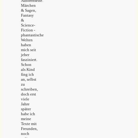
Autorenseite.
Märchen
& Sagen,
Fantasy
&
Science-
Fiction -
phantastische
Welten
haben
mich seit
jeher
fasziniert.
Schon
als Kind
fing ich
an, selbst
zu
schreiben,
doch erst
viele
Jahre
später
habe ich
meine
Texte mit
Freunden,
noch