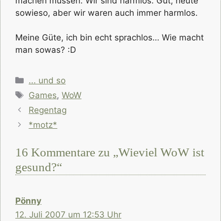
machen müssen. Wir sind harmlos. Gut, heute
sowieso, aber wir waren auch immer harmlos.
Meine Güte, ich bin echt sprachlos… Wie macht
man sowas? :D
Kategorien
... und so
Schlagwörter
Games
,
WoW
Regentag
*motz*
16 Kommentare zu „Wieviel WoW ist
gesund?“
Pönny
12. Juli 2007 um 12:53 Uhr