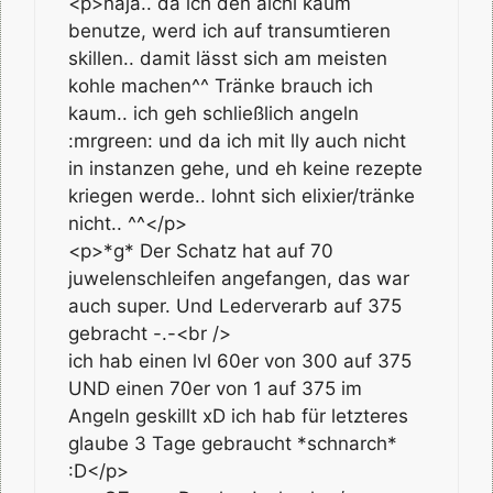
<p>naja.. da ich den alchi kaum
benutze, werd ich auf transumtieren
skillen.. damit lässt sich am meisten
kohle machen^^ Tränke brauch ich
kaum.. ich geh schließlich angeln
:mrgreen: und da ich mit lly auch nicht
in instanzen gehe, und eh keine rezepte
kriegen werde.. lohnt sich elixier/tränke
nicht.. ^^</p>
<p>*g* Der Schatz hat auf 70
juwelenschleifen angefangen, das war
auch super. Und Lederverarb auf 375
gebracht -.-<br />
ich hab einen lvl 60er von 300 auf 375
UND einen 70er von 1 auf 375 im
Angeln geskillt xD ich hab für letzteres
glaube 3 Tage gebraucht *schnarch*
:D</p>