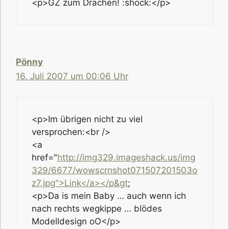
<p>GZ zum Drachen! :shock:</p>
Pönny
16. Juli 2007 um 00:06 Uhr
<p>Im übrigen nicht zu viel
versprochen:<br />
<a
href="
http://img329.imageshack.us/img
329/6677/wowscrnshot071507201503o
z7.jpg">Link</a></p&gt
;
<p>Da is mein Baby … auch wenn ich
nach rechts wegkippe … blödes
Modelldesign oO</p>