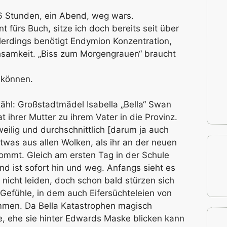
 6 Stunden, ein Abend, weg wars.
 fürs Buch, sitze ich doch bereits seit über
erdings benötigt Endymion Konzentration,
samkeit. „Biss zum Morgengrauen“ braucht
 können.
zähl: Großstadtmädel Isabella „Bella“ Swan
t ihrer Mutter zu ihrem Vater in die Provinz.
gweilig und durchschnittlich [darum ja auch
etwas aus allen Wolken, als ihr an der neuen
ommt. Gleich am ersten Tag in der Schule
d ist sofort hin und weg. Anfangs sieht es
 nicht leiden, doch schon bald stürzen sich
Gefühle, in dem auch Eifersüchteleien von
ommen. Da Bella Katastrophen magisch
ge, ehe sie hinter Edwards Maske blicken kann