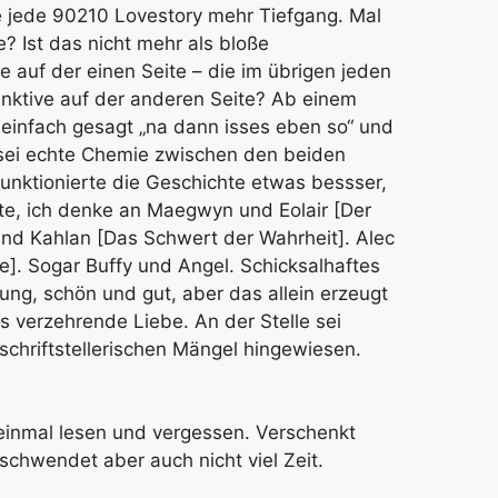
e jede 90210 Lovestory mehr Tiefgang. Mal
e? Ist das nicht mehr als bloße
 auf der einen Seite – die im übrigen jeden
stinktive auf der anderen Seite? Ab einem
 einfach gesagt „na dann isses eben so“ und
 sei echte Chemie zwischen den beiden
unktionierte die Geschichte etwas bessser,
e, ich denke an Maegwyn und Eolair [Der
und Kahlan [Das Schwert der Wahrheit]. Alec
de]. Sogar Buffy und Angel. Schicksalhaftes
ng, schön und gut, aber das allein erzeugt
es verzehrende Liebe. An der Stelle sei
schriftstellerischen Mängel hingewiesen.
einmal lesen und vergessen. Verschenkt
erschwendet aber auch nicht viel Zeit.