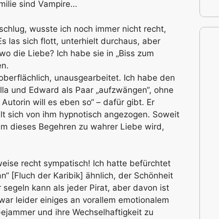
milie sind Vampire…
chlug, wusste ich noch immer nicht recht,
s las sich flott, unterhielt durchaus, aber
o die Liebe? Ich habe sie in „Biss zum
en.
oberflächlich, unausgearbeitet. Ich habe den
lla und Edward als Paar „aufzwängen“, ohne
utorin will es eben so“ – dafür gibt. Er
hlt sich von ihm hypnotisch angezogen. Soweit
dem dieses Begehren zu wahrer Liebe wird,
weise recht sympatisch! Ich hatte befürchtet
n“ [Fluch der Karibik] ähnlich, der Schönheit
segeln kann als jeder Pirat, aber davon ist
t zwar leider einiges an vorallem emotionalem
Gejammer und ihre Wechselhaftigkeit zu