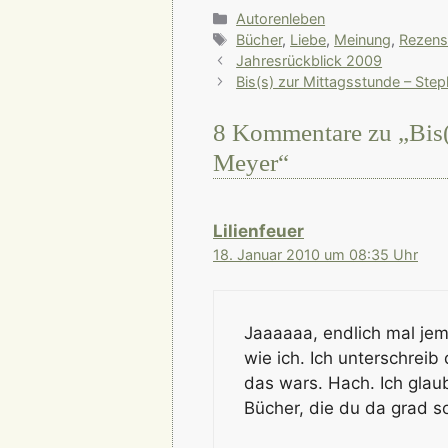
Kategorien
Autorenleben
Schlagwörter
Bücher
,
Liebe
,
Meinung
,
Rezens
Jahresrückblick 2009
Bis(s) zur Mittagsstunde – Ste
8 Kommentare zu „Bis
Meyer“
Lilienfeuer
18. Januar 2010 um 08:35 Uhr
Jaaaaaa, endlich mal jem
wie ich. Ich unterschreib
das wars. Hach. Ich glau
Bücher, die du da grad s