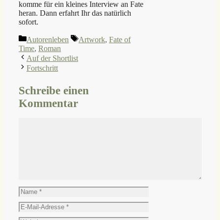
komme für ein kleines Interview an Fate
heran. Dann erfahrt Ihr das natürlich
sofort.
Kategorien
Schlagwörter
Autorenleben
Artwork
,
Fate of
Time
,
Roman
Auf der Shortlist
Fortschritt
Schreibe einen
Kommentar
Kommentar
Name
E-
Mail-