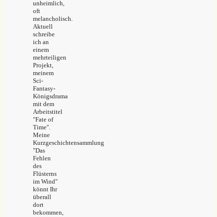
unheimlich,
oft
melancholisch.
Aktuell
schreibe
ich an
einem
mehrteiligen
Projekt,
meinem
Sci-
Fantasy-
Königsdrama
mit dem
Arbeitstitel
"Fate of
Time".
Meine
Kurzgeschichtensammlung
"Das
Fehlen
des
Flüsterns
im Wind"
könnt Ihr
überall
dort
bekommen,