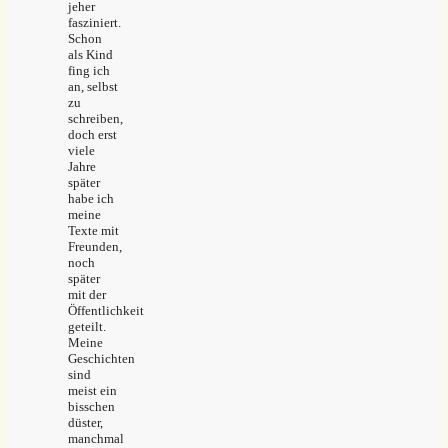
jeher
fasziniert.
Schon
als Kind
fing ich
an, selbst
zu
schreiben,
doch erst
viele
Jahre
später
habe ich
meine
Texte mit
Freunden,
noch
später
mit der
Öffentlichkeit
geteilt.
Meine
Geschichten
sind
meist ein
bisschen
düster,
manchmal