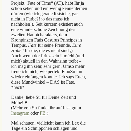
Projekt „Fate of Time“ (AT), habt Ihr ja
schon sehen und ein wenig kennenlernen
dürfen (wie ich gerade feststelle, gar
nicht in Farbe?! :o das muss ich
nachholen!). Seit kurzem existiert auch
eine wunderschöne Zeichnung des
zweiten Hauptcharakters, dem
Kronpinzen Fatis Casurus Principes in
Tempus.
Fate
für seine Freunde.
Eure
Hoheit
für die, die es nicht sind ;)
Auch wenn der Prinz sein Umfeld (und
mich) aktuell in den Wahnsinn treibt –
ich mag ihn sehr, sehr gern. Umso mehr
freue ich mich, wie perfekt FrauSu ihn
wieder einfangen konnte. Ich sags Euch,
diese Mundwinkel – DAS ist Fate.
*hach*
Danke, liebe Su für Deine Zeit und
Mühe! ♥
(Mehr von Su findet ihr auf Instagram
Instagram
oder
FB
)
Mal schauen, vielleicht kann ich Lex die
Tage ein Schnippchen schlagen und