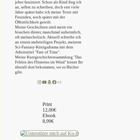
jeher fasziniert. Schon als Kind fing ich
an, selbst zu schreiben, doch erst viele
Jahre später habe ich meine Texte mit
Freunden, noch später mit der
Öffentlichkeit geteilt.
Meine Geschichten sind meist ein
bisschen düster, manchmal unheimlich,
oft melancholisch. Aktuell schreibe ich
an einem mehrteiligen Projekt, meinem
Sci-Fantasy-Königsdrama mit dem
Arbeitstitel "Fate of Time".
Meine Kurzgeschichtensammlung "Das
Fehlen des Flüsterns im Wind" könnt Ihr
überall dort bekommen, wo es Bücher
gibt.
Instagram
YouTube
Amazon
Facebook
Link
Print
12,00€
Ebook
8,99€