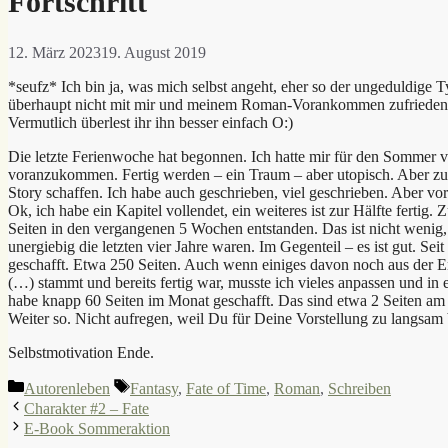
Fortschritt
12. März 2023
19. August 2019
*seufz* Ich bin ja, was mich selbst angeht, eher so der ungeduldige T
überhaupt nicht mit mir und meinem Roman-Vorankommen zufrieden. J
Vermutlich überlest ihr ihn besser einfach O:)
Die letzte Ferienwoche hat begonnen. Ich hatte mir für den Sommer
voranzukommen. Fertig werden – ein Traum – aber utopisch. Aber zum
Story schaffen. Ich habe auch geschrieben, viel geschrieben. Aber vo
Ok, ich habe ein Kapitel vollendet, ein weiteres ist zur Hälfte fer
Seiten in den vergangenen 5 Wochen entstanden. Das ist nicht wenig
unergiebig die letzten vier Jahre waren. Im Gegenteil – es ist gut. Sei
geschafft. Etwa 250 Seiten. Auch wenn einiges davon noch aus der E
(…) stammt und bereits fertig war, musste ich vieles anpassen und in
habe knapp 60 Seiten im Monat geschafft. Das sind etwa 2 Seiten am 
Weiter so. Nicht aufregen, weil Du für Deine Vorstellung zu langsam 
Selbstmotivation Ende.
Kategorien
Schlagwörter
Autorenleben
Fantasy
,
Fate of Time
,
Roman
,
Schreiben
Charakter #2 – Fate
E-Book Sommeraktion