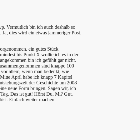
yp. Vermutlich bin ich auch deshalb so
a, dies wird ein etwas jammeriger Post.
 vorgenommen, ein gutes Stück
indest bis Punkt X wollte ich es in der
rangekommen bin ich gefühlt gar nicht.
tig. Zusammengenommen sind knappe 100
, vor allem, wenn man bedenkt, wie
t Mitte April habe ich knapp 7 Kapitel
ntstehungszeit der Geschichte um 2008
 eine neue Form bringen. Sagen wir, ich
Tag. Das ist gut! Hörst Du, Mi? Gut.
bist. Einfach weiter machen.