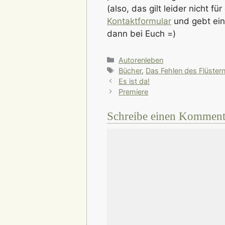
(also, das gilt leider nicht fü
Kontaktformular
und gebt ein
dann bei Euch =)
Kategorien
Autorenleben
Schlagwörter
Bücher
,
Das Fehlen des Flüster
Es ist da!
Premiere
Schreibe einen Komment
Kommentar