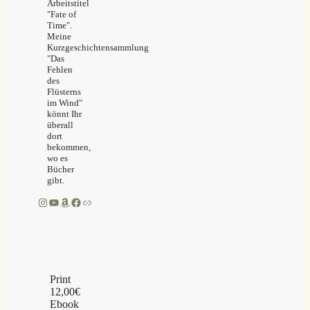
Arbeitstitel
"Fate of
Time".
Meine
Kurzgeschichtensammlung
"Das
Fehlen
des
Flüsterns
im Wind"
könnt Ihr
überall
dort
bekommen,
wo es
Bücher
gibt.
Instagram
YouTube
Amazon
Facebook
Link
Print
12,00€
Ebook