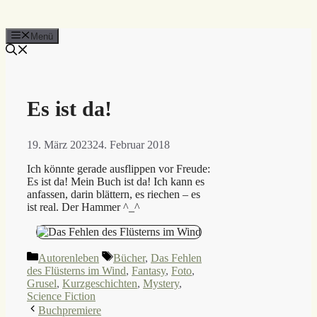
Menü
Es ist da!
19. März 2023
24. Februar 2018
Ich könnte gerade ausflippen vor Freude:
Es ist da! Mein Buch ist da! Ich kann es
anfassen, darin blättern, es riechen – es
ist real. Der Hammer ^_^
Kategorien
Schlagwörter
Autorenleben
Bücher
,
Das Fehlen
des Flüsterns im Wind
,
Fantasy
,
Foto
,
Grusel
,
Kurzgeschichten
,
Mystery
,
Science Fiction
Buchpremiere