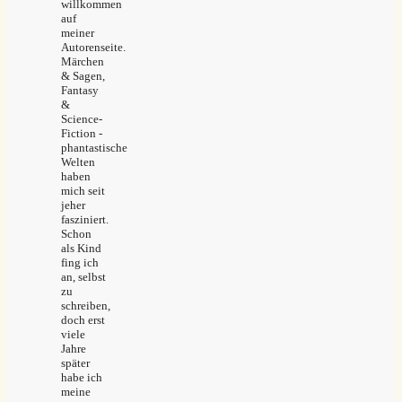
willkommen
auf
meiner
Autorenseite.
Märchen
& Sagen,
Fantasy
&
Science-
Fiction -
phantastische
Welten
haben
mich seit
jeher
fasziniert.
Schon
als Kind
fing ich
an, selbst
zu
schreiben,
doch erst
viele
Jahre
später
habe ich
meine