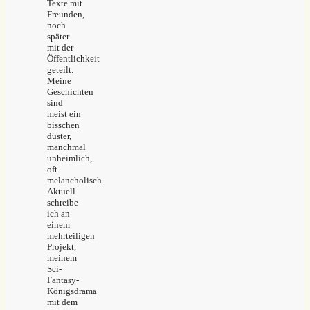
Texte mit
Freunden,
noch
später
mit der
Öffentlichkeit
geteilt.
Meine
Geschichten
sind
meist ein
bisschen
düster,
manchmal
unheimlich,
oft
melancholisch.
Aktuell
schreibe
ich an
einem
mehrteiligen
Projekt,
meinem
Sci-
Fantasy-
Königsdrama
mit dem