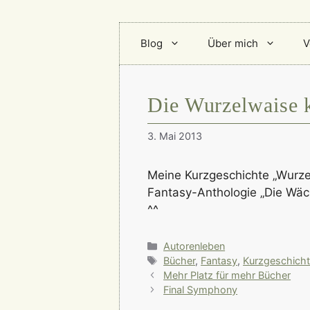
Blog
Über mich
V
Die Wurzelwaise 
3. Mai 2013
Meine Kurzgeschichte „Wurzel
Fantasy-Anthologie „Die Wäch
^^
Kategorien
Autorenleben
Schlagwörter
Bücher
,
Fantasy
,
Kurzgeschich
Mehr Platz für mehr Bücher
Final Symphony