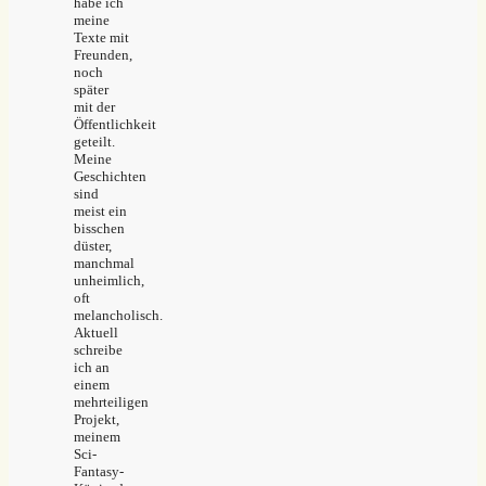
habe ich
meine
Texte mit
Freunden,
noch
später
mit der
Öffentlichkeit
geteilt.
Meine
Geschichten
sind
meist ein
bisschen
düster,
manchmal
unheimlich,
oft
melancholisch.
Aktuell
schreibe
ich an
einem
mehrteiligen
Projekt,
meinem
Sci-
Fantasy-