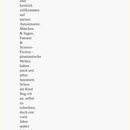
und
herzlich
willkommen
auf
meiner
Autorenseite.
Märchen
& Sagen,
Fantasy
&
Science-
Fiction -
phantastische
Welten
haben
mich seit
jeher
fasziniert.
Schon
als Kind
fing ich
an, selbst
zu
schreiben,
doch erst
viele
Jahre
später