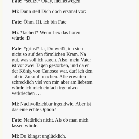
Fate
: *seufzt* Okay, meinetwegen.
Mi
: Dann stell Dich doch erstmal vor:
Fate
: Öhm. Hi, ich bin Fate.
Mi
: *kichert* Wenn Lex das hören
würde :D
Fate
: *grinst* Ja, Du weißt, ich steh
nicht so auf den förmlichen Kram. Na
gut, was soll ich sagen. Also, mein Vater
ist vor zwei Tagen gestorben, und da er
der König von Canosea war, darf ich den
Job in Zukunft machen. Alle erwarten
schrecklich viel von mir, aber am liebsten
würde ich mich einfach irgendwo
verkriechen …
Mi
: Nachvollziehbar irgendwie. Aber ist
das eine echte Option?
Fate
: Natürlich nicht. Als ob man mich
lassen würde.
Mi
: Du klingst unglücklich.