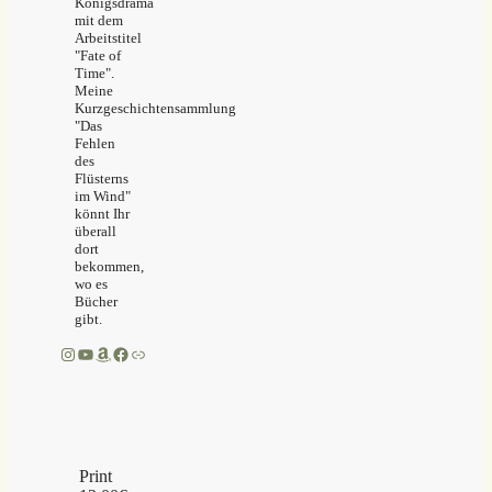
Königsdrama
mit dem
Arbeitstitel
"Fate of
Time".
Meine
Kurzgeschichtensammlung
"Das
Fehlen
des
Flüsterns
im Wind"
könnt Ihr
überall
dort
bekommen,
wo es
Bücher
gibt.
Instagram
YouTube
Amazon
Facebook
Link
Print