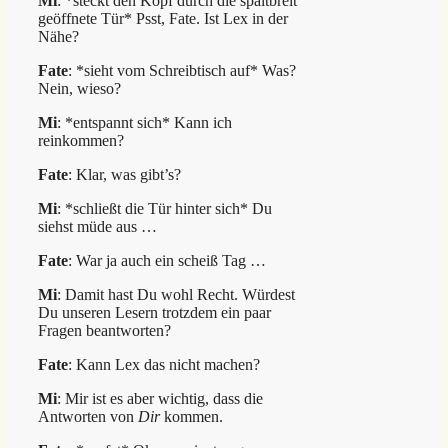
Mi
: *steckt den Kopf durch die spaltbreit
geöffnete Tür* Psst, Fate. Ist Lex in der
Nähe?
Fate
: *sieht vom Schreibtisch auf* Was?
Nein, wieso?
Mi
: *entspannt sich* Kann ich
reinkommen?
Fate
: Klar, was gibt’s?
Mi
: *schließt die Tür hinter sich* Du
siehst müde aus …
Fate
: War ja auch ein scheiß Tag …
Mi
: Damit hast Du wohl Recht. Würdest
Du unseren Lesern trotzdem ein paar
Fragen beantworten?
Fate
: Kann Lex das nicht machen?
Mi
: Mir ist es aber wichtig, dass die
Antworten von
Dir
kommen.