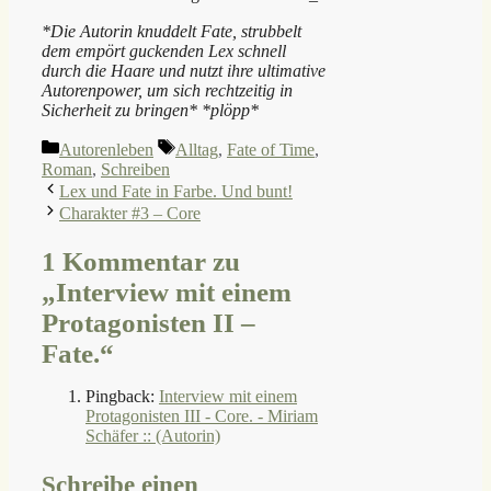
*Die Autorin knuddelt Fate, strubbelt
dem empört guckenden Lex schnell
durch die Haare und nutzt ihre ultimative
Autorenpower, um sich rechtzeitig in
Sicherheit zu bringen* *plöpp*
Kategorien
Schlagwörter
Autorenleben
Alltag
,
Fate of Time
,
Roman
,
Schreiben
Lex und Fate in Farbe. Und bunt!
Charakter #3 – Core
1 Kommentar zu
„Interview mit einem
Protagonisten II –
Fate.“
Pingback:
Interview mit einem
Protagonisten III - Core. - Miriam
Schäfer :: (Autorin)
Schreibe einen