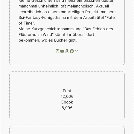
Meine Geschichten sind meist ein bisschen düster,
manchmal unheimlich, oft melancholisch. Aktuell
schreibe ich an einem mehrteiligen Projekt, meinem
Sci-Fantasy-Königsdrama mit dem Arbeitstitel "Fate
of Time".
Meine Kurzgeschichtensammlung "Das Fehlen des
Flüsterns im Wind" könnt Ihr überall dort
bekommen, wo es Bücher gibt.
Instagram
YouTube
Amazon
Facebook
Link
Print
12,00€
Ebook
8,99€