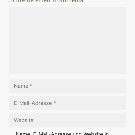
Kommentar
Name
E-
Mail-
Adresse
Website
Name, E-Mail-Adresse und Website in