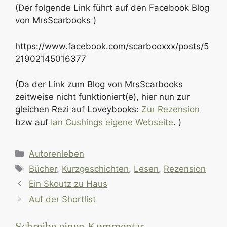
(Der folgende Link führt auf den Facebook Blog
von MrsScarbooks )
https://www.facebook.com/scarbooxxx/posts/5
21902145016377
(Da der Link zum Blog von MrsScarbooks
zeitweise nicht funktioniert(e), hier nun zur
gleichen Rezi auf Loveybooks:
Zur Rezension
bzw auf
Ian Cushings eigene Webseite
. )
Kategorien
Autorenleben
Schlagwörter
Bücher
,
Kurzgeschichten
,
Lesen
,
Rezension
Ein Skoutz zu Haus
Auf der Shortlist
Schreibe einen Kommentar