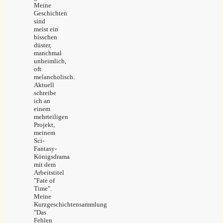
Meine
Geschichten
sind
meist ein
bisschen
düster,
manchmal
unheimlich,
oft
melancholisch.
Aktuell
schreibe
ich an
einem
mehrteiligen
Projekt,
meinem
Sci-
Fantasy-
Königsdrama
mit dem
Arbeitstitel
"Fate of
Time".
Meine
Kurzgeschichtensammlung
"Das
Fehlen