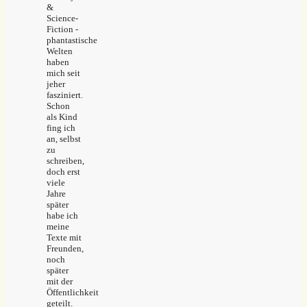
&
Science-
Fiction -
phantastische
Welten
haben
mich seit
jeher
fasziniert.
Schon
als Kind
fing ich
an, selbst
zu
schreiben,
doch erst
viele
Jahre
später
habe ich
meine
Texte mit
Freunden,
noch
später
mit der
Öffentlichkeit
geteilt.