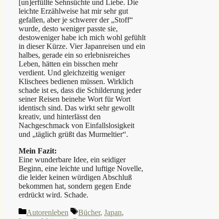
[un]erfüllte Sehnsüchte und Liebe. Die
leichte Erzählweise hat mir sehr gut
gefallen, aber je schwerer der „Stoff“
wurde, desto weniger passte sie,
destoweniger habe ich mich wohl gefühlt
in dieser Kürze. Vier Japanreisen und ein
halbes, gerade ein so erlebnisreiches
Leben, hätten ein bisschen mehr
verdient. Und gleichzeitig weniger
Klischees bedienen müssen. Wirklich
schade ist es, dass die Schilderung jeder
seiner Reisen beinehe Wort für Wort
identisch sind. Das wirkt sehr gewollt
kreativ, und hinterlässt den
Nachgeschmack von Einfallslosigkeit
und „täglich grüßt das Murmeltier“.
Mein Fazit:
Eine wunderbare Idee, ein seidiger
Beginn, eine leichte und luftige Novelle,
die leider keinen würdigen Abschluß
bekommen hat, sondern gegen Ende
erdrückt wird. Schade.
Kategorien
Schlagwörter
Autorenleben
Bücher
,
Japan
,