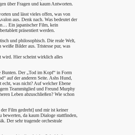
agen über Fragen und kaum Antworten.
tworten und lässt vieles offen, was von
valon aus. Denk nach. Was bedeutet der
en… Ein japanischer Film, kein
ertablett präsentiert werden.
stisch und philosophisch. Die reale Welt,
 weiße Bilder aus. Tristesse pur, was
t wird. Hier scheint wirklich alles
die Bunten. Der „Tod im Kopf“ in Form
od“ auf der anderen Seite. Ashs Hund,
st echt, was nicht? Auf welcher Ebene
maligem Teammitglied und Freund Murphy
rüheren Leben abzuschließen? Wie schon
der Film gedreht] und mir ist keiner
zu bewerten, da kaum Dialoge stattfinden,
ik. Der sehr tragende orchestrale