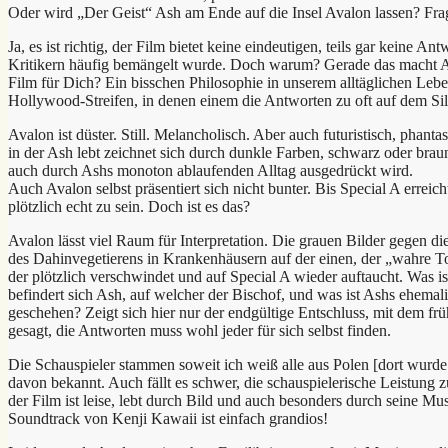
Oder wird „Der Geist“ Ash am Ende auf die Insel Avalon lassen? Fr
Ja, es ist richtig, der Film bietet keine eindeutigen, teils gar keine An
Kritikern häufig bemängelt wurde. Doch warum? Gerade das macht A
Film für Dich? Ein bisschen Philosophie in unserem alltäglichen Leb
Hollywood-Streifen, in denen einem die Antworten zu oft auf dem Silb
Avalon ist düster. Still. Melancholisch. Aber auch futuristisch, phanta
in der Ash lebt zeichnet sich durch dunkle Farben, schwarz oder braun
auch durch Ashs monoton ablaufenden Alltag ausgedrückt wird.
Auch Avalon selbst präsentiert sich nicht bunter. Bis Special A erreich
plötzlich echt zu sein. Doch ist es das?
Avalon lässt viel Raum für Interpretation. Die grauen Bilder gegen 
des Dahinvegetierens in Krankenhäusern auf der einen, der „wahre T
der plötzlich verschwindet und auf Special A wieder auftaucht. Was i
befindert sich Ash, auf welcher der Bischof, und was ist Ashs ehe
geschehen? Zeigt sich hier nur der endgültige Entschluss, mit dem f
gesagt, die Antworten muss wohl jeder für sich selbst finden.
Die Schauspieler stammen soweit ich weiß alle aus Polen [dort wurde 
davon bekannt. Auch fällt es schwer, die schauspielerische Leistung 
der Film ist leise, lebt durch Bild und auch besonders durch seine Mus
Soundtrack von Kenji Kawaii ist einfach grandios!