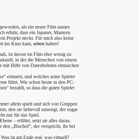
ig geworden, als ein neuer Film names
ich erfuhr, dass ein Japaner, Mamoru
em Projekt steckt. Für mich also keine
icht ins Kino kam,
sehen
haben!
nah, ist davon im Film eher wenig zu
 Zukunft, in der die Menschen von einem
sie mit Hilfe von Datenhelmen eintauchen
e“ erinnert, und welches seine Spieler
rme führt. Wie schon heute in den PC-
en“ bezahlt, so dass die guten Spieler
immer allein spielt und sich von Gruppen
ein, den sie liebevoll umsorgt, der sogar
bt nur für das Spiel.
ene – erfährt, setzt sie alles daran,
 den „Bischof“, der verspricht, ihr bei
 Was ist am Ende real, was virtuell?