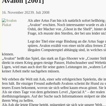
Avalon [2001]
16. November 2023
9. Juli 2008
Als alter Artus Fan bin ich natürlich sofort hellhör
„Avalon“ erschien. Noch interessanter wurde es als 
Oshii, der Macher von „Ghost in the Shell“, hinter d
Frage, ich
musste
den Streifen, der bei uns leider n
Legt der Titel eine enge Bindung an die Artus Sage 
spüren. Avalon erzählt von einer nicht allzu fernen
illegalen Computerspiel abhängig sind, in welches 
können.
„Avalon“ heißt das Spiel, das stark an Ego-Shooter wie „Counter Strik
direkt in einen Krieg gegen riesige Panzer, Hubschrauber und Wehrtü
Ligen, wird man auch dort für seine guten Leistungen im „wahren Leb
keiner Arbeit mehr nachgehen müssen.
Wir erleben die Welt mit Ash, einer sehr erfolgreichen Spielerin, die 
fern hält. Ihr einziger Freund außerhalb Avalons scheint ihr Hund zu s
teures Essen bekommt, wovon sie sich selbst kaum etwas gönnt. Sie le
Als sie eines Tage von dem geheimen Level „Special A“ – der realen Eb
dorthinzugelangen. Auf der Suche nach Informationen stolpert sie über
ihrem Weg zu helfen.
Als Ash die letzte Ebene betritt, präsentiert sie sich wie unsere Welt…