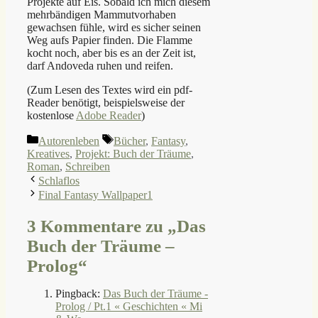
Projekte auf Eis. Sobald ich mich diesem
mehrbändigen Mammutvorhaben
gewachsen fühle, wird es sicher seinen
Weg aufs Papier finden. Die Flamme
kocht noch, aber bis es an der Zeit ist,
darf Andoveda ruhen und reifen.
(Zum Lesen des Textes wird ein pdf-
Reader benötigt, beispielsweise der
kostenlose
Adobe Reader
)
Kategorien
Schlagwörter
Autorenleben
Bücher
,
Fantasy
,
Kreatives
,
Projekt: Buch der Träume
,
Roman
,
Schreiben
Schlaflos
Final Fantasy Wallpaper1
3 Kommentare zu „Das
Buch der Träume –
Prolog“
Pingback:
Das Buch der Träume -
Prolog / Pt.1 « Geschichten « Mi