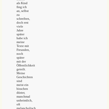
als Kind
fing ich
an, selbst
zu
schreiben,
doch erst
viele
Jahre
später
habe ich
meine
Texte mit
Freunden,
noch
später
mit der
Öffentlichkeit
geteilt.
Meine
Geschichten
sind
meist ein
bisschen
düster,
manchmal
unheimlich,
oft
melancholisch.