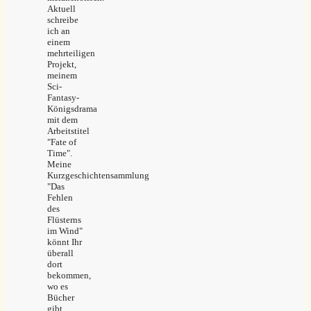
Aktuell
schreibe
ich an
einem
mehrteiligen
Projekt,
meinem
Sci-
Fantasy-
Königsdrama
mit dem
Arbeitstitel
"Fate of
Time".
Meine
Kurzgeschichtensammlung
"Das
Fehlen
des
Flüsterns
im Wind"
könnt Ihr
überall
dort
bekommen,
wo es
Bücher
gibt.