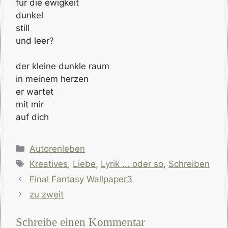
für die ewigkeit
dunkel
still
und leer?
der kleine dunkle raum
in meinem herzen
er wartet
mit mir
auf dich
Kategorien
Autorenleben
Schlagwörter
Kreatives
,
Liebe
,
Lyrik ... oder so
,
Schreiben
Final Fantasy Wallpaper3
zu zweit
Schreibe einen Kommentar