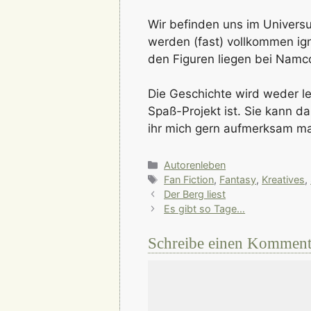
Wir befinden uns im Univers
werden (fast) vollkommen ig
den Figuren liegen bei Nam
Die Geschichte wird weder lek
Spaß-Projekt ist. Sie kann da
ihr mich gern aufmerksam ma
Kategorien
Autorenleben
Schlagwörter
Fan Fiction
,
Fantasy
,
Kreatives
,
Der Berg liest
Es gibt so Tage…
Schreibe einen Komment
Kommentar