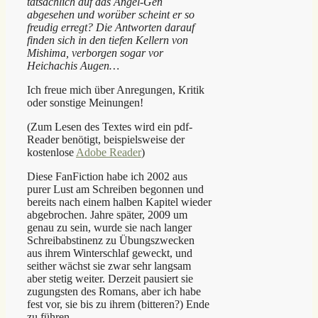
tatsächlich auf das Angel-Gen
abgesehen und worüber scheint er so
freudig erregt? Die Antworten darauf
finden sich in den tiefen Kellern von
Mishima, verborgen sogar vor
Heichachis Augen…
Ich freue mich über Anregungen, Kritik
oder sonstige Meinungen!
(Zum Lesen des Textes wird ein pdf-
Reader benötigt, beispielsweise der
kostenlose
Adobe Reader
)
Diese FanFiction habe ich 2002 aus
purer Lust am Schreiben begonnen und
bereits nach einem halben Kapitel wieder
abgebrochen. Jahre später, 2009 um
genau zu sein, wurde sie nach langer
Schreibabstinenz zu Übungszwecken
aus ihrem Winterschlaf geweckt, und
seither wächst sie zwar sehr langsam
aber stetig weiter. Derzeit pausiert sie
zugungsten des Romans, aber ich habe
fest vor, sie bis zu ihrem (bitteren?) Ende
zu führen.