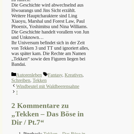
Die Geschichte wird abwechselnd aus
Hwoarangs und Jins Sicht erzählt.
Weitere Hauptcharaktere sind Ling
Xiaoyu, Marshal und Forest Law, Paul
Phoenix, Yoshimitsu und Nina Williams.
Die Geschichte handelt vorallem von Jun
und Unknown…
Ihr Universum befindet sich in der Zeit
von Tekken 3 und TT und ignoriert alles,
was später kam. Die Rechte am Namen
„Tekken“ sowie den Figuren liegen bei
Bandai.
Kategorien
Schlagwörter
Autorenleben
Fantasy
,
Kreatives
,
Schreiben
,
Tekken
Windbeutel mit Waldbeerensahne
!
2 Kommentare zu
„Tekken – Das Böse in
Dir / Pt.7“
Pingback:
Tekken – Das Böse in