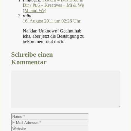
Dir / Pt.6 » Kreatives » Mi & We
(Mi and We)
rollo
16. August 2011 um 02:26 Uhr
Na klar, Unknown! Geahnt hab
ichs, aber jetzt die Bestätigung zu
bekommen freut mich!
Schreibe einen
Kommentar
Kommentar
Name
E-
Mail-
Website