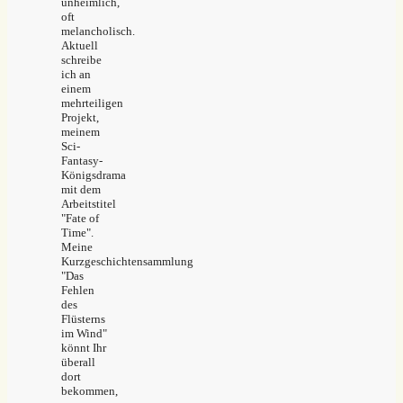
unheimlich,
oft
melancholisch.
Aktuell
schreibe
ich an
einem
mehrteiligen
Projekt,
meinem
Sci-
Fantasy-
Königsdrama
mit dem
Arbeitstitel
"Fate of
Time".
Meine
Kurzgeschichtensammlung
"Das
Fehlen
des
Flüsterns
im Wind"
könnt Ihr
überall
dort
bekommen,