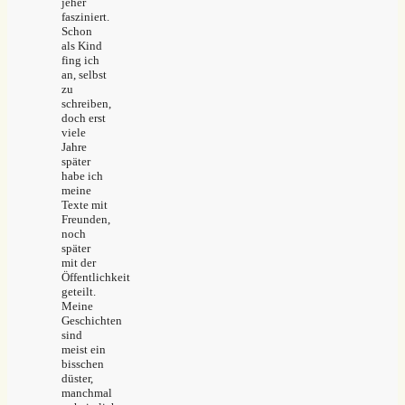
jeher
fasziniert.
Schon
als Kind
fing ich
an, selbst
zu
schreiben,
doch erst
viele
Jahre
später
habe ich
meine
Texte mit
Freunden,
noch
später
mit der
Öffentlichkeit
geteilt.
Meine
Geschichten
sind
meist ein
bisschen
düster,
manchmal