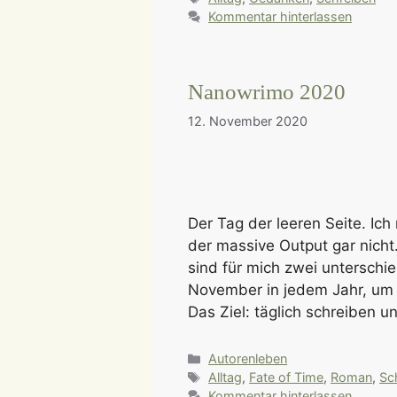
Kommentar hinterlassen
Nanowrimo 2020
12. November 2020
Der Tag der leeren Seite. Ich
der massive Output gar nicht. 
sind für mich zwei unterschi
November in jedem Jahr, um 
Das Ziel: täglich schreiben
Kategorien
Autorenleben
Schlagwörter
Alltag
,
Fate of Time
,
Roman
,
Sc
Kommentar hinterlassen