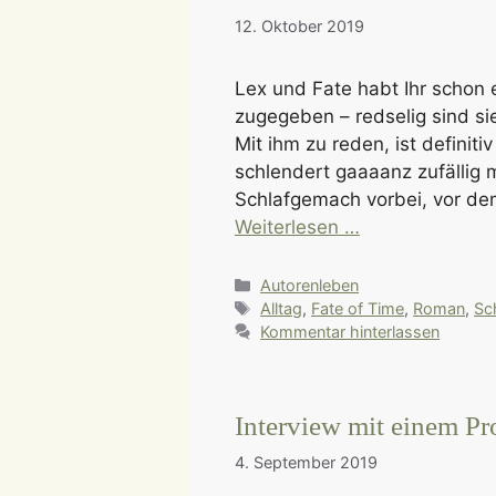
12. Oktober 2019
Lex und Fate habt Ihr schon 
zugegeben – redselig sind sie
Mit ihm zu reden, ist definiti
schlendert gaaaanz zufällig 
Schlafgemach vorbei, vor de
Weiterlesen …
Kategorien
Autorenleben
Schlagwörter
Alltag
,
Fate of Time
,
Roman
,
Sc
Kommentar hinterlassen
Interview mit einem Pro
4. September 2019