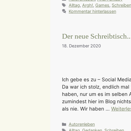
Schlagwörter
Alltag
,
Argh!
,
Games
,
Schreibe
Kommentar hinterlassen
Der neue Schreibtisch..
18. Dezember 2020
Ich gebe es zu – Social Media
Da war ich stolz, endlich ma
haben, nur um es im selben A
zumindest hier im Blog nicht
als nie. Wir haben …
Weiterl
Kategorien
Autorenleben
Schlagwörter
Alltag
,
Gedanken
,
Schreiben