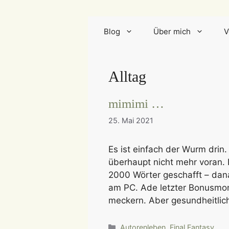
Blog
Über mich
V
Alltag
mimimi …
25. Mai 2021
Es ist einfach der Wurm drin
überhaupt nicht mehr voran.
2000 Wörter geschafft – dan
am PC. Ade letzter Bonusmona
meckern. Aber gesundheitlic
Kategorien
Autorenleben
,
Final Fantasy