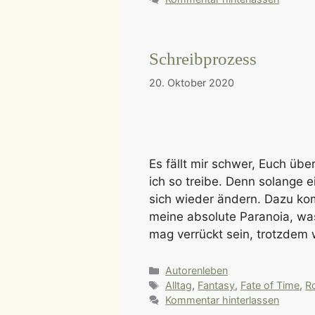
Schreibprozess
20. Oktober 2020
Es fällt mir schwer, Euch üb
ich so treibe. Denn solange ein
sich wieder ändern. Dazu ko
meine absolute Paranoia, wa
mag verrückt sein, trotzdem
Kategorien
Autorenleben
Schlagwörter
Alltag
,
Fantasy
,
Fate of Time
,
R
Kommentar hinterlassen